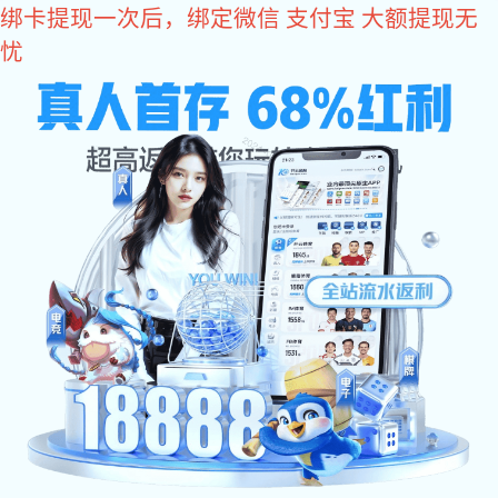
豪门国际
豪门国际
关于豪门国际
豪门国际
厂房设备
公司简介
豪门国际: 豪门国
公司架构
产品中心
际
豪门国际 资讯
豪门国际: 发展历
公司认证
员工风采
人力资源
程
合作伙伴
豪门国际: 客户来
视频展示