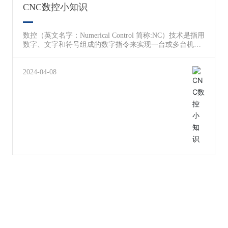
CNC数控小知识
数控（英文名字：Numerical Control 简称:NC）技术是指用
数字、文字和符号组成的数字指令来实现一台或多台机械
设备动作控制的技术。数控一般是采用通用或专用计算机
实现数字程序控制，因此数控也称为计算机数控(Computer
Numerical Control )，简称CNC，国外一般都称为CNC，很
2024-04-08
少再用NC这个概念了。