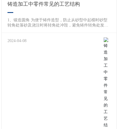
铸造加工中零件常见的工艺结构
1、锻造圆角 为便于铸件造型，防止从砂型中起模时砂型
转角处落砂及浇注时将转角处冲毁，避免铸件转角处发生
裂纹、组织松散以及缩孔等锻造缺点，故铸件上相邻表面
的相交处应做成圆角。对于于压塑件，其圆角能保证原料
充溢压模，并便于将零件从压模中掏出。 锻造圆角半径一
2024-04-08
般取壁厚的0.2—0.4倍，可从有关标准中查出。同一铸件
的圆角半径大小应尽可能相同或者接近。 2、起模斜度 造
型时，为了便于将木模从砂