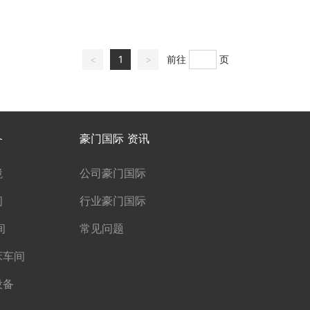
<
1
>
前往
页
备
豪门国际 资讯
境
公司豪门国际
间
行业豪门国际
间
常见问题
床车间
设备