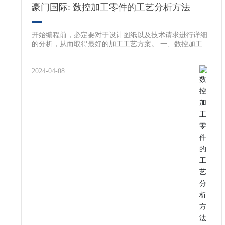
豪门国际: 数控加工零件的工艺分析方法
开始编程前，必定要对于设计图纸以及技术请求进行详细
的分析，从而取得最好的加工工艺方案。 一、数控加工工
艺线路制订所需的原始资料 1、零件设计图纸、技术资
料，和产品的装配图纸。 2、零件的出产批量。 3、零件
数控加工所需的相干技术标准如企业标准以及工艺文件。
2024-04-08
4、产品验收的质量标准。 5、现有的出产前提以及资料。
工艺设备及专用装备的制