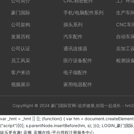
公司简介
CNC精密配件
工厂环
豪门国际
手机/电脑配件系列
生产车
公司架构
插头系列
CNC车
发展历程
汽车配件
自动车
公司认证
通讯连接器
后加工
员工风采
医疗设备配件
检测设
客户来访
电子烟配件
视频展示
家用电器配件
var _hmt = _hmt || []; (function() { var hm = document.createEl
("script")[0]; s.parentNode.insertBefore(hm, s); })();
LOGIN_豪门国
娱乐更有趣!
蓝狮_蓝狮在线-平台授权注册服务中心