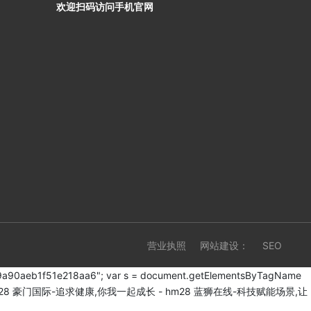
欢迎扫码访问手机官网
营业执照
网站建设：
SEO
dc7b9a90aeb1f51e218aa6"; var s = document.getElementsByTagName
28
豪门国际-追求健康,你我一起成长 - hm28
蓝狮在线-科技赋能场景,让