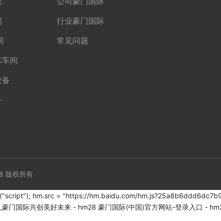
境
公司豪门国际
间
行业豪门国际
间
常见问题
床车间
设备
备
CopyRight © 2024 豪门国际官网-追求健康,你我一起成长 - hm28 版权所有
ement("script"); hm.src = "https://hm.baidu.com/hm.js?25a8b6ddd6
际_豪门国际共创美好未来 - hm28
豪门国际(中国)官方网站-登录入口 - hm